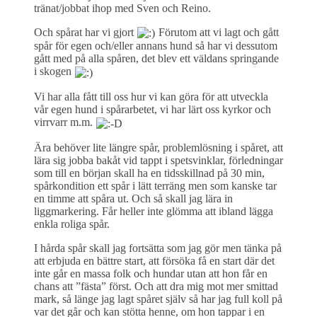
tränat/jobbat ihop med Sven och Reino.
Och spårat har vi gjort
Förutom att vi lagt och gått
spår för egen och/eller annans hund så har vi dessutom
gått med på alla spåren, det blev ett väldans springande
i skogen
Vi har alla fått till oss hur vi kan göra för att utveckla
vår egen hund i spårarbetet, vi har lärt oss kyrkor och
virrvarr m.m.
Ära behöver lite längre spår, problemlösning i spåret, att
lära sig jobba bakåt vid tappt i spetsvinklar, förledningar
som till en början skall ha en tidsskillnad på 30 min,
spårkondition ett spår i lätt terräng men som kanske tar
en timme att spåra ut. Och så skall jag lära in
liggmarkering. Får heller inte glömma att ibland lägga
enkla roliga spår.
I hårda spår skall jag fortsätta som jag gör men tänka på
att erbjuda en bättre start, att försöka få en start där det
inte går en massa folk och hundar utan att hon får en
chans att ”fästa” först. Och att dra mig mot mer smittad
mark, så länge jag lagt spåret själv så har jag full koll på
var det går och kan stötta henne, om hon tappar i en