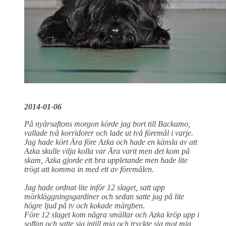
2014-01-06
På nyårsaftons morgon körde jag bort till Backamo,
vallade två korridorer och lade ut två föremål i varje.
Jag hade kört Ära före Azka och hade en känsla av att
Azka skulle vilja kolla var Ära varit men det kom på
skam, Azka gjorde ett bra uppletande men hade lite
trögt att komma in med ett av föremålen.
Jag hade ordnat lite inför 12 slaget, satt upp
mörkläggningsgardiner och sedan satte jag på lite
högre ljud på tv och kokade märgben.
Före 12 slaget kom några smällar och Azka kröp upp i
soffan och satte sig intill mig och tryckte sig mot mig,