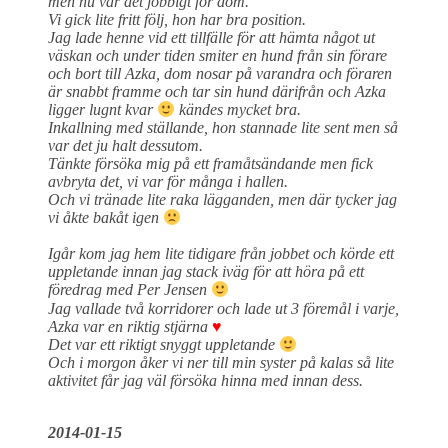
men nu var det jobbigt för dom.
Vi gick lite fritt följ, hon har bra position.
Jag lade henne vid ett tillfälle för att hämta något ut
väskan och under tiden smiter en hund från sin förare
och bort till Azka, dom nosar på varandra och föraren
är snabbt framme och tar sin hund därifrån och Azka
ligger lugnt kvar
kändes mycket bra.
Inkallning med ställande, hon stannade lite sent men så
var det ju halt dessutom.
Tänkte försöka mig på ett framåtsändande men fick
avbryta det, vi var för många i hallen.
Och vi tränade lite raka lägganden, men där tycker jag
vi åkte bakåt igen
Igår kom jag hem lite tidigare från jobbet och körde ett
uppletande innan jag stack iväg för att höra på ett
föredrag med Per Jensen
Jag vallade två korridorer och lade ut 3 föremål i varje,
Azka var en riktig stjärna
♥
Det var ett riktigt snyggt uppletande
Och i morgon åker vi ner till
min syster på kalas så lite
aktivitet får jag väl försöka hinna med innan dess.
2014-01-15