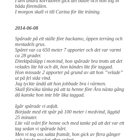
I den andra korridoren gick det bättre och hon tog in
båda föremålen.
I morgon skall vi till Carina för lite träning.
2014-06-08
Spårade på ett ställe före backamo, öppen terräng och
mestadels grus.
Spåret var ca 650 meter 7 apporter och det var varmt
ca 28 grader.
Direktpåsläpp i motvind, hon spårade bra trotts att det
velades lite hit och dit, hon kändes lite för taggad.
Hon missade 2 apporter på grund av att hon ”velade”
ut på fel sida vind.
Jag tyckte ändå att hon jobbade bra i värmen.
Skall försöka tänka på att ta henne före Ära nästa gång
då kanske hon inte blir lika taggad.
Igår spårade vi asfalt.
Började med ett spår på 100 meter i medvind, liggtid
25 minuter.
Lite väl svårt för henne och med tanke på att det var ett
tag sedan vi spårade hårt.
Men vi tog oss sakta framåt, hon gick av flera gånger
och letade mycket efter spåret.