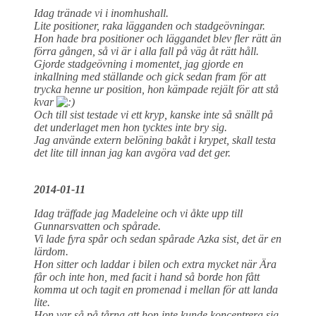
Idag tränade vi i inomhushall.
Lite positioner, raka lägganden och stadgeövningar.
Hon hade bra positioner och läggandet blev fler rätt än
förra gången, så vi är i alla fall på väg åt rätt håll.
Gjorde stadgeövning i momentet, jag gjorde en
inkallning med ställande och gick sedan fram för att
trycka henne ur position, hon kämpade rejält för att stå
kvar
Och till sist testade vi ett kryp, kanske inte så snällt på
det underlaget men hon tycktes inte bry sig.
Jag använde extern belöning bakåt i krypet, skall testa
det lite till innan jag kan avgöra vad det ger.
2014-01-11
Idag träffade jag Madeleine och vi åkte upp till
Gunnarsvatten och spårade.
Vi lade fyra spår och sedan spårade Azka sist, det är en
lärdom.
Hon sitter och laddar i bilen och extra mycket när Ära
får och inte hon, med facit i hand så borde hon fått
komma ut och tagit en promenad i mellan för att landa
lite.
Hon var så på tårna att hon inte kunde koncentrera sig