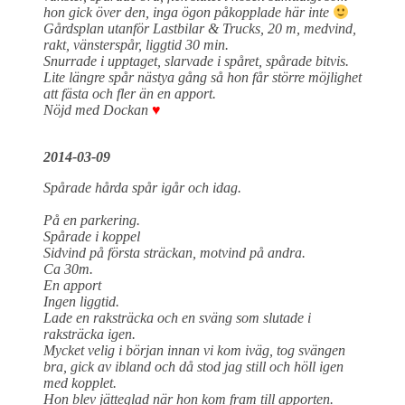
hon gick över den, inga ögon påkopplade här inte
Gårdsplan utanför Lastbilar & Trucks, 20 m, medvind,
rakt, vänsterspår, liggtid 30 min.
Snurrade i upptaget, slarvade i spåret, spårade bitvis.
Lite längre spår nästya gång så hon får större möjlighet
att fästa och fler än en apport.
Nöjd med Dockan
♥
2014-03-09
Spårade hårda spår igår och idag.
På en parkering.
Spårade i koppel
Sidvind på första sträckan, motvind på andra.
Ca 30m.
En apport
Ingen liggtid.
Lade en raksträcka och en sväng som slutade i
raksträcka igen.
Mycket velig i början innan vi kom iväg, tog svängen
bra, gick av ibland och då stod jag still och höll igen
med kopplet.
Hon blev jätteglad när hon kom fram till apporten.