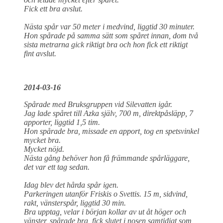
Fick ett bra avslut.
Nästa spår var 50 meter i medvind, liggtid 30 minuter.
Hon spårade på samma sätt som spåret innan, dom två
sista metrarna gick riktigt bra och hon fick ett riktigt
fint avslut.
2014-03-16
Spårade med Bruksgruppen vid Silevatten igår.
Jag lade spåret till Azka själv, 700 m, direktpåsläpp, 7
apporter, liggtid 1,5 tim.
Hon spårade bra, missade en apport, tog en spetsvinkel
mycket bra.
Mycket nöjd.
Nästa gång behöver hon få främmande spårläggare,
det var ett tag sedan.
Idag blev det hårda spår igen.
Parkeringen utanför Friskis o Svettis. 15 m, sidvind,
rakt, vänsterspår, liggtid 30 min.
Bra upptag, velar i början kollar av ut åt höger och
vänster, spårade bra, fick slutet i nosen samtidigt som