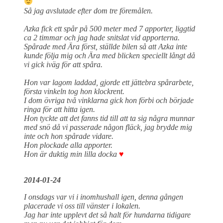
Så jag avslutade efter dom tre föremålen.
Azka fick ett spår på 500 meter med 7 apporter, liggtid
ca 2 timmar och jag hade snitslat vid apporterna.
Spårade med Ära först, ställde bilen så att Azka inte
kunde följa mig och Ära med blicken speciellt långt då
vi gick iväg för att spåra.
Hon var lagom laddad, gjorde ett jättebra spårarbete,
första vinkeln tog hon klockrent.
I dom övriga två vinklarna gick hon förbi och började
ringa för att hitta igen.
Hon tyckte att det fanns tid till att ta sig några munnar
med snö då vi passerade någon fläck, jag brydde mig
inte och hon spårade vidare.
Hon plockade alla apporter.
Hon är duktig min lilla docka
♥
2014-01-24
I onsdags var vi i inomhushall igen, denna gången
placerade vi oss till vänster i lokalen.
Jag har inte upplevt det så halt för hundarna tidigare