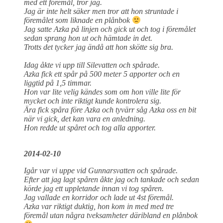
med ett föremål, tror jag.
Jag är inte helt säker men tror att hon struntade i
föremålet som liknade en plånbok
Jag satte Azka på linjen och gick ut och tog i föremålet
sedan sprang hon ut och hämtade in det.
Trotts det tycker jag ändå att hon skötte sig bra.
Idag åkte vi upp till Silevatten och spårade.
Azka fick ett spår på 500 meter 5 apporter och en
liggtid på 1,5 timmar.
Hon var lite velig kändes som om hon ville lite för
mycket och inte riktigt kunde kontrolera sig.
Ära fick spåra före Azka och tyvärr såg Azka oss en bit
när vi gick, det kan vara en anledning.
Hon redde ut spåret och tog alla apporter.
2014-02-10
Igår var vi uppe vid Gunnarsvatten och spårade.
Efter att jag lagt spåren åkte jag och tankade och sedan
körde jag ett uppletande innan vi tog spåren.
Jag vallade en korridor och lade ut 4st föremål.
Azka var riktigt duktig, hon kom in med med tre
föremål utan några tveksamheter däribland en plånbok