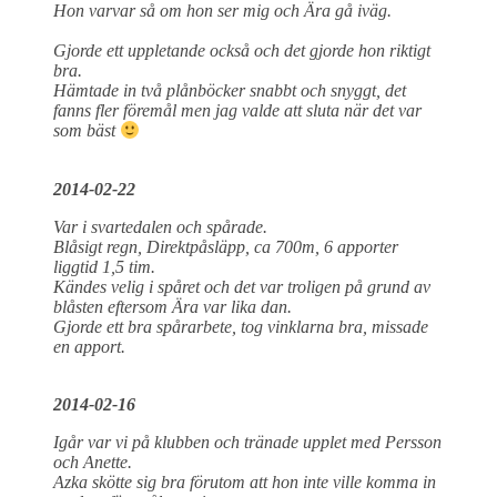
Hon varvar så om hon ser mig och Ära gå iväg.
Gjorde ett uppletande också och det gjorde hon riktigt
bra.
Hämtade in två plånböcker snabbt och snyggt, det
fanns fler föremål men jag valde att sluta när det var
som bäst
2014-02-22
Var i svartedalen och spårade.
Blåsigt regn, Direktpåsläpp, ca 700m, 6 apporter
liggtid 1,5 tim.
Kändes velig i spåret och det var troligen på grund av
blåsten eftersom Ära var lika dan.
Gjorde ett bra spårarbete, tog vinklarna bra, missade
en apport.
2014-02-16
Igår var vi på klubben och tränade upplet med Persson
och Anette.
Azka skötte sig bra förutom att hon inte ville komma in