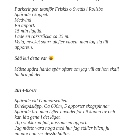
Parkeringen utanför Friskis o Svettis i Rollsbo
Spårade i koppel.
Medvind
En apport.
15 min liggtid.
Lade en raksträcka ca 25 m.
Velig, mycket snurr utefter vägen, men tog sig till
apporten.
Såå kul detta var
Måste spåra hårda spår oftare om jag vill att hon skall
bli bra på det.
2014-03-01
Spårade vid Gunnarsvatten
Direktpåsläpp, Ca 600m, 5 apporter skogspinnar
Spårade bra men lyfter huvudet för att känna av och
kan lätt gena i det läget.
Tog vinklarna fint, missade en apport.
Jag måste vara noga med hur jag ställer bilen, ju
mindre hon ser dessto bättre.